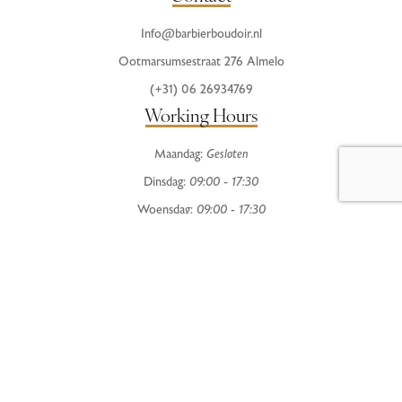
Info@barbierboudoir.nl
Ootmarsumsestraat 276 Almelo
(+31) 06 26934769
Working Hours
Maandag:
Gesloten
Dinsdag:
09:00 - 17:30
Woensdag:
09:00 - 17:30
Donderdag:
09:00 - 20:00
Vrijdag:
09:00 - 19:00
Zaterdag:
08:30 - 16:00
Zondag:
Gesloten
Terms & Conditions
Privacy Policy
© 2024
barbierboudoir.nl – Powered by
Poleza IT