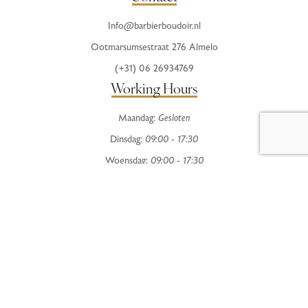
Info@barbierboudoir.nl
Ootmarsumsestraat 276 Almelo
(+31) 06 26934769
Working Hours
Maandag:
Gesloten
Dinsdag:
09:00 - 17:30
Woensdag:
09:00 - 17:30
Donderdag:
09:00 - 20:00
Vrijdag:
09:00 - 19:00
Zaterdag:
08:30 - 16:00
Zondag:
Gesloten
Terms & Conditions
Privacy Policy
© 2024
barbierboudoir.nl – Powered by
Poleza IT