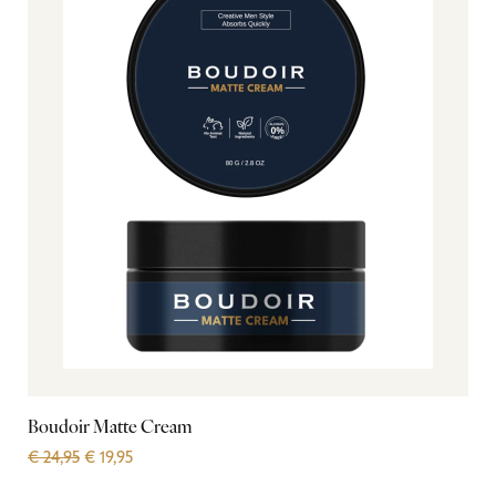
Boudoir Matte Cream
€
24,95
€
19,95