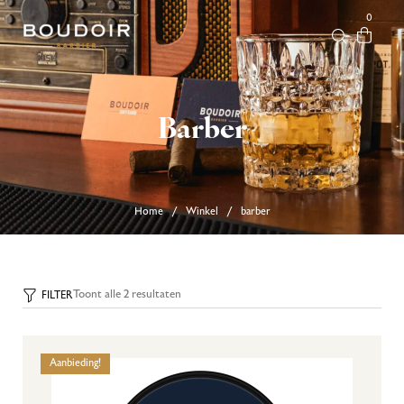
0
Barber
Home
Winkel
barber
/
/
Toont alle 2 resultaten
FILTER
Aanbieding!