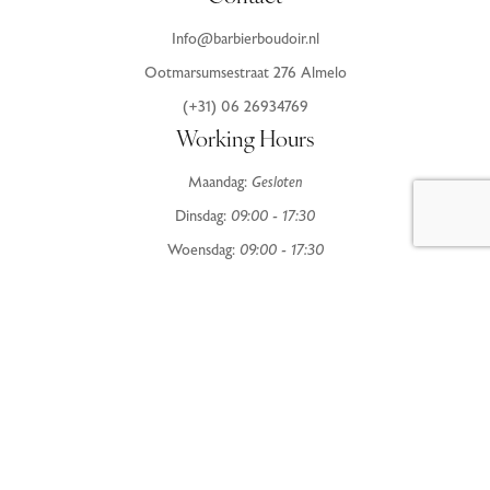
Info@barbierboudoir.nl
Ootmarsumsestraat 276 Almelo
(+31) 06 26934769
Working Hours
Maandag:
Gesloten
Dinsdag:
09:00 - 17:30
Woensdag:
09:00 - 17:30
Donderdag:
09:00 - 20:00
Vrijdag:
09:00 - 19:00
Zaterdag:
08:30 - 16:00
Zondag:
Gesloten
Terms & Conditions
Privacy Policy
© 2024
barbierboudoir.nl – Powered by
Poleza IT