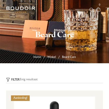
0
Beard Care
Home
Winkel
Beard Care
/
/
Enig resultaat
FILTER
Aanbieding!